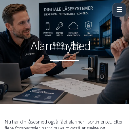
☰
Alarm nyhed
Nu har din låsesmed også fået alarmer i sortimentet. Efter
flere forspørgsler har vi nu valgt også at sælge og