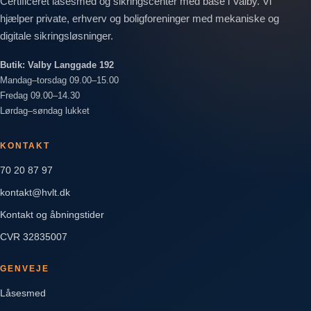
Certificeret låsesmed og sikringscenter med base i Valby. Vi
hjælper private, erhverv og boligforeninger med mekaniske og
digitale sikringsløsninger.
Butik: Valby Langgade 192
Mandag–torsdag 09.00–15.00
Fredag 09.00–14.30
Lørdag–søndag lukket
KONTAKT
70 20 87 97
kontakt@hvlt.dk
Kontakt og åbningstider
CVR 32835007
GENVEJE
Låsesmed