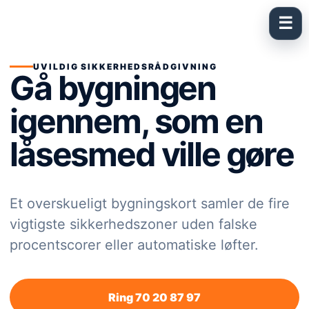
Spring
til
☰
indhold
UVILDIG SIKKERHEDSRÅDGIVNING
Gå bygningen
igennem, som en
låsesmed ville gøre
Et overskueligt bygningskort samler de fire
vigtigste sikkerhedszoner uden falske
procentscorer eller automatiske løfter.
Ring 70 20 87 97