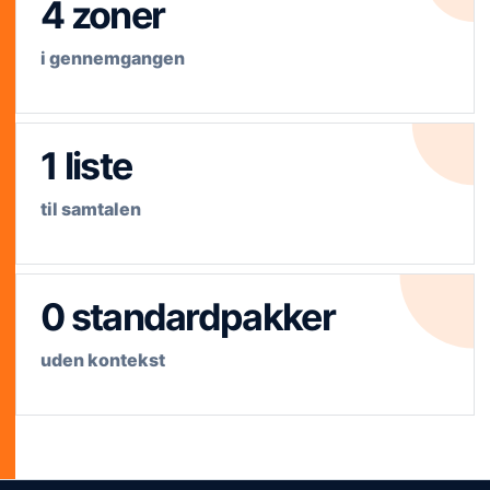
4 zoner
i gennemgangen
1 liste
til samtalen
0 standardpakker
uden kontekst