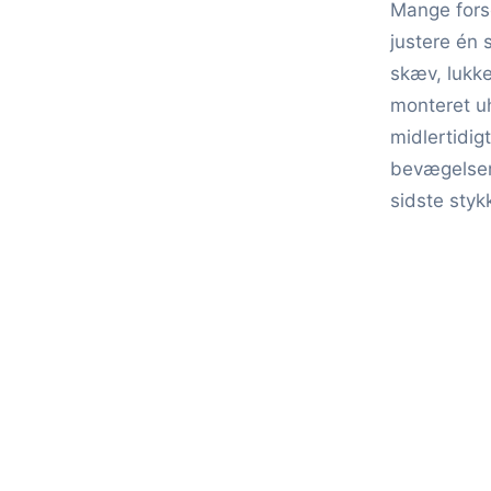
Mange fors
justere én 
skæv, lukke
monteret uh
midlertidigt
bevægelsen
sidste styk