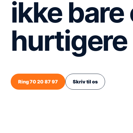
ikke bare
hurtigere
Ring 70 20 87 97
Skriv til os