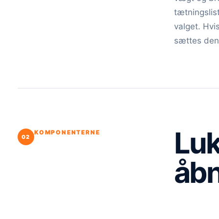
tætningslis
valget. Hvis
sættes den 
Luk
KOMPONENTERNE
åb