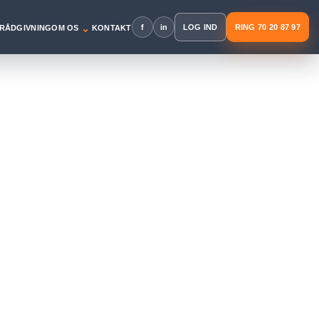
⌄
f
in
LOG IND
RING 70 20 87 97
RÅDGIVNING
OM OS
KONTAKT