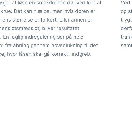
øger at løse en smækkende dør ved kun at
Ved 
skrue. Det kan hjælpe, men hvis døren er
og s
rens størrelse er forkert, eller armen er
tryg
ensigtsmæssigt, bliver resultatet
derf
. En faglig indregulering ser på hele
traf
: fra åbning gennem hovedlukning til det
samt
ke, hvor låsen skal gå korrekt i indgreb.