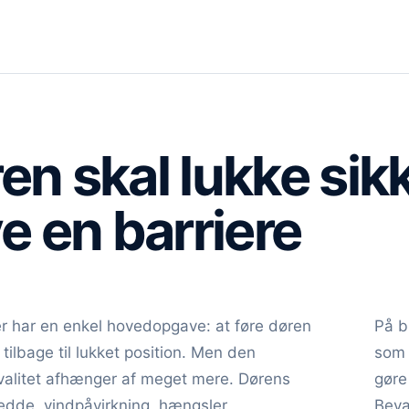
en skal lukke sik
ve en barriere
r har en enkel hovedopgave: at føre døren
På b
 tilbage til lukket position. Men den
som 
valitet afhænger af meget mere. Dørens
gøre
edde, vindpåvirkning, hængsler,
Bevæ