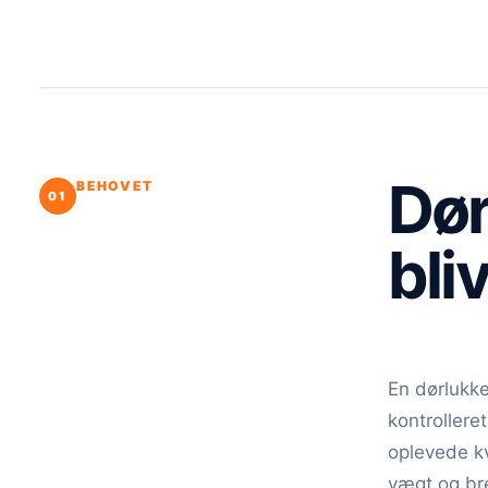
Dør
BEHOVET
bli
En dørlukke
kontrolleret
oplevede k
vægt og br