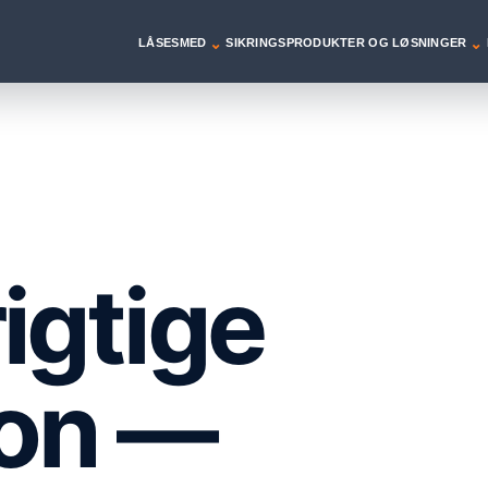
⌄
⌄
LÅSESMED
SIKRINGSPRODUKTER OG LØSNINGER
igtige
ion —