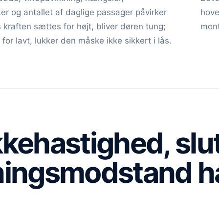
ter og antallet af daglige passager påvirker
hove
 kraften sættes for højt, bliver døren tung;
mont
for lavt, lukker den måske ikke sikkert i lås.
kehastighed, slu
ningsmodstand 