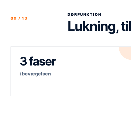
DØRFUNKTION
09 / 13
Lukning, t
3 faser
i bevægelsen