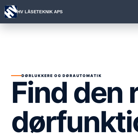
Spring
til
HV LÅSETEKNIK APS
indhold
DØRLUKKERE OG DØRAUTOMATIK
Find den r
dørfunkt