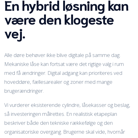
En hybrid løsning kan
være den klogeste
vej.
Alle døre behøver ikke blive digitale på samme dag.
Mekaniske låse kan fortsat være det rigtige valg i rum
med få ændringer. Digital adgang kan prioriteres ved
hoveddøre, fællesarealer og zoner med mange
brugerændringer.
Vi vurderer eksisterende cylindre, låsekasser og beslag,
så investeringen målrettes. En realistisk etapeplan
beskriver både den tekniske rækkefølge og den
organisatoriske overgang. Brugerne skal vide, hvornår