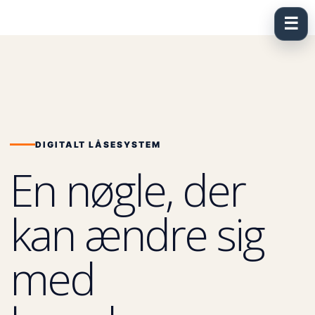
Spring
til
☰
indhold
DIGITALT LÅSESYSTEM
En nøgle, der
kan ændre sig
med