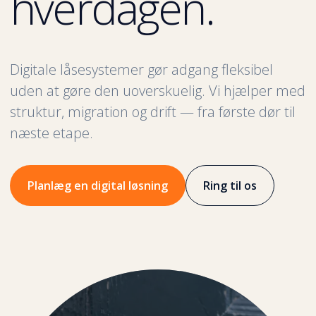
hverdagen.
Digitale låsesystemer gør adgang fleksibel
uden at gøre den uoverskuelig. Vi hjælper med
struktur, migration og drift — fra første dør til
næste etape.
Planlæg en digital løsning
Ring til os
DØR
ADGANG
BRUGER