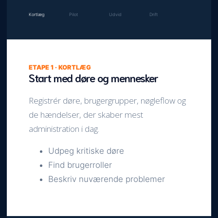
Kortlæg
Pilot
Udvid
Drift
ETAPE 1 · KORTLÆG
Start med døre og mennesker
Registrér døre, brugergrupper, nøgleflow og
de hændelser, der skaber mest
administration i dag.
Udpeg kritiske døre
Find brugerroller
Beskriv nuværende problemer