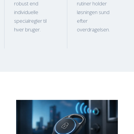
robust end
rutiner holder
individuelle
løsningen sund
specialregler til
efter
hver bruger.
overdragelsen.